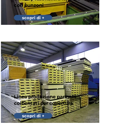
con punzoni
scopri di +
Linea produzione pannelli
coibentati per copertura
scopri di +