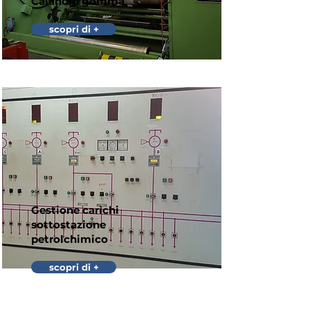
Calandra gomma
scopri di +
Gestione carichi
sottostazione
petrolchimico
scopri di +