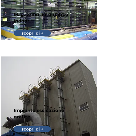
Magazzino automatico
indoor
scopri di +
Impianto essicazione
grafite
scopri di +